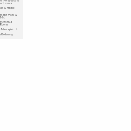
ür Kongresse &
ür Events
ge & Mobile
ssage mobil &
 Büro
r Messen &
 Events
Arbeitsplatz &
sförderung