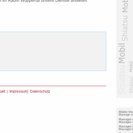
h im Raum Wuppertal unsere Dienste anbieten.
akt
|
Impressum
|
Datenschutz
Mobiler Ma
Massage vo
Massagen 
Massagen a
Massagen 
Massagen f