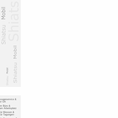
ssageservice &
r Ort
im Büro &
m Arbeitsplatz
für Messen &
ür Tagungen-