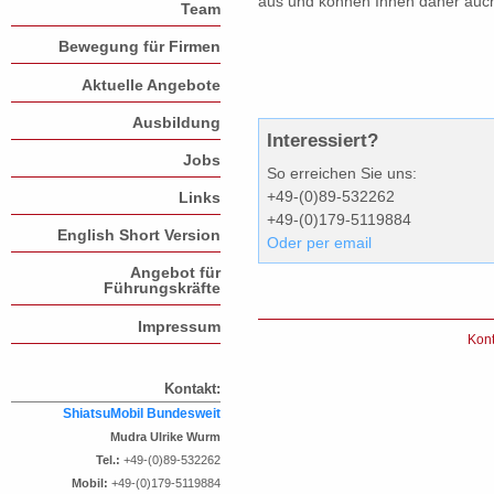
aus und können Ihnen daher auc
Team
Bewegung für Firmen
Aktuelle Angebote
Ausbildung
Interessiert?
Jobs
So erreichen Sie uns:
+49-(0)89-532262
Links
+49-(0)179-5119884
English Short Version
Oder per email
Angebot für
Führungskräfte
Impressum
Kont
Kontakt:
ShiatsuMobil Bundesweit
Mudra Ulrike Wurm
Tel.:
+49-(0)89-532262
Mobil:
+49-(0)179-5119884