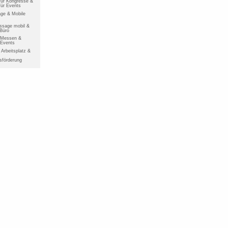
ür Kongresse &
ür Events
ge & Mobile
ssage mobil &
 Büro
r Messen &
 Events
Arbeitsplatz &
sförderung