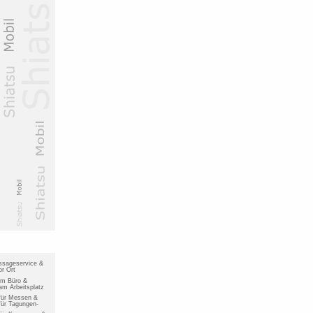
ssageservice &
r Ort
im Büro &
m Arbeitsplatz
für Messen &
ür Tagungen-