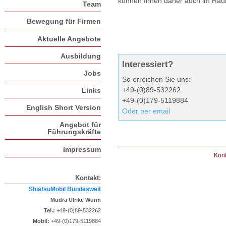
können Ihnen daher auch im Rau
Team
Bewegung für Firmen
Aktuelle Angebote
Ausbildung
Interessiert?
Jobs
So erreichen Sie uns:
+49-(0)89-532262
Links
+49-(0)179-5119884
English Short Version
Oder per email
Angebot für
Führungskräfte
Impressum
Kont
Kontakt:
ShiatsuMobil Bundesweit
Mudra Ulrike Wurm
Tel.:
+49-(0)89-532262
Mobil:
+49-(0)179-5119884