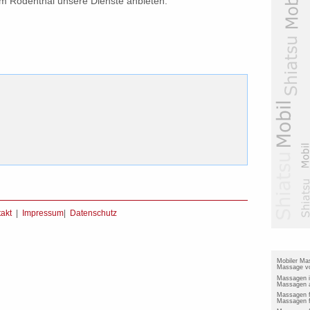
m Rödenthal unsere Dienste anbieten.
akt
|
Impressum
|
Datenschutz
Mobiler Ma
Massage vo
Massagen 
Massagen a
Massagen 
Massagen f