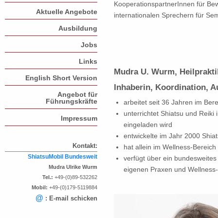
KooperationspartnerInnen für Be
Aktuelle Angebote
internationalen Sprechern für Se
Ausbildung
Jobs
Links
Mudra U. Wurm, Heilprakti
English Short Version
Inhaberin, Koordination, 
Angebot für
Führungskräfte
arbeitet seit 36 Jahren im Ber
unterrichtet Shiatsu und Reiki
Impressum
eingeladen wird
entwickelte im Jahr 2000 Shia
Kontakt:
hat allein im Wellness-Bereic
ShiatsuMobil Bundesweit
verfügt über ein bundesweites
Mudra Ulrike Wurm
eigenen Praxen und Wellnes
Tel.:
+49-(0)89-532262
Mobil:
+49-(0)179-5119884
@
: E-mail schicken