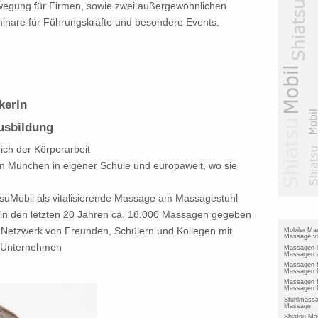
wegung für Firmen, sowie zwei außergewöhnlichen
minare für Führungskräfte und besondere Events.
kerin
Ausbildung
eich der Körperarbeit
 in München in eigener Schule und europaweit, wo sie
tsuMobil als vitalisierende Massage am Massagestuhl
h in den letzten 20 Jahren ca. 18.000 Massagen gegeben
 Netzwerk von Freunden, Schülern und Kollegen mit
Mobiler Ma
Massage vo
s-Unternehmen
Massagen 
Massagen a
Massagen 
Massagen f
Massagen f
Massagen f
Stuhlmassa
Massage
Shiatsu-Ma