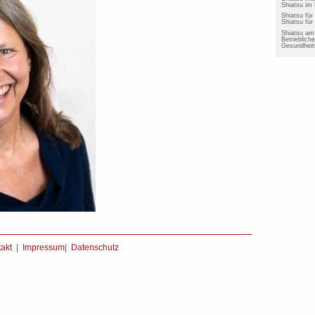
Shiatsu im
Shiatsu fü
Shiatsu für
Shiatsu am 
Betriebliche
Gesundheit
akt
|
Impressum
|
Datenschutz