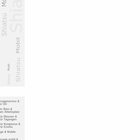
ssageservice &
r Ort
im Büro &
m Arbeitsplatz
für Messen &
ür Tagungen-
ür Kongresse &
ür Events
ge & Mobile
ssage mobil &