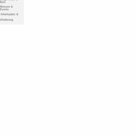
 Büro
r Messen &
 Events
Arbeitsplatz &
sförderung